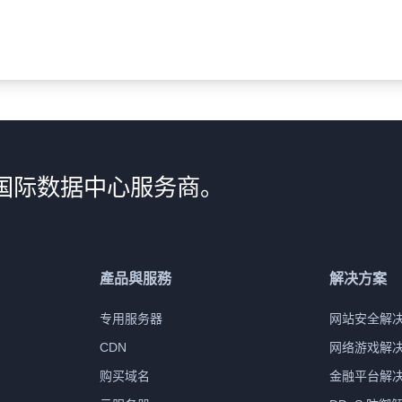
国际数据中心服务商。
產品與服務
解决方案
专用服务器
网站安全解
CDN
网络游戏解
购买域名
金融平台解