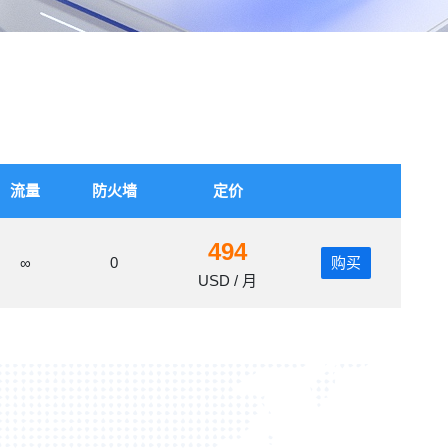
流量
防火墙
定价
494
∞
0
购买
USD / 月